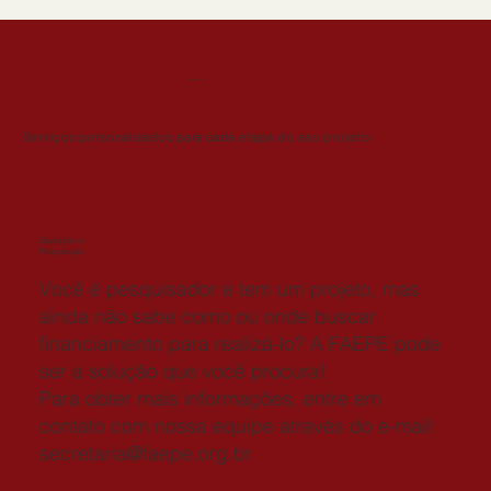
SERVIÇOS
Serviços personalizados para cada etapa do seu projeto.
Captação e
Prospecção
Você é pesquisador e tem um projeto, mas
ainda não sabe como ou onde buscar
financiamento para realizá-lo? A FAEPE pode
ser a solução que você procura!
Para obter mais informações, entre em
contato com nossa equipe através do e-mail:
secretaria@faepe.org.br