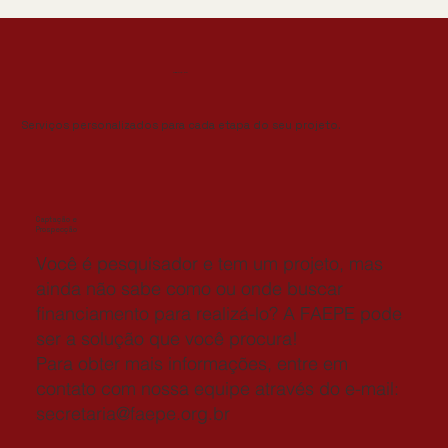
SERVIÇOS
Serviços personalizados para cada etapa do seu projeto.
Captação e
Prospecção
Você é pesquisador e tem um projeto, mas
ainda não sabe como ou onde buscar
financiamento para realizá-lo? A FAEPE pode
ser a solução que você procura!
Para obter mais informações, entre em
contato com nossa equipe através do e-mail:
secretaria@faepe.org.br