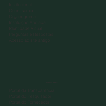
fundação de apoio da Universidade Federal
Institucional
de Lavras no uso de suas atribuições e a
Quem somos
Comissão Organizadora, consider
Organograma
Instituição Apoiada
Identidade Visual
Perguntas e Respostas
Acesso ao site antigo
ACESSO RÁPIDO
Portal da Transparência
Portal do Pesquisador
Portal do Fornecedor