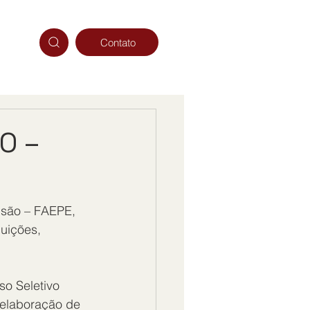
Contato
O –
nsão – FAEPE, 
uições, 
so Seletivo 
 elaboração de 