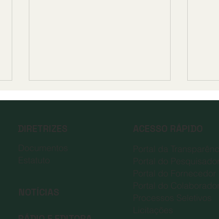
RESULTADO FINALPROCESSO
RES
SELETIVO – EDITAL FAEPE
SELE
011/2026
012
DIRETRIZES
ACESSO RÁPIDO
O Diretor Administrativo da
O Dir
Fundação de Apoio ao Ensino,
Funda
Documentos
Portal da Transparênc
Pesquisa e Extensão – FAEPE,
Pesqu
Estatuto
Portal do Pesquisado
fundação de apoio da
fund
Portal do Fornecedor
Universidade Federal de Lavras
Unive
Portal do Colaborado
no uso de suas atribuições e a
no us
NOTÍCIAS
Processos Seletivos
Comissão Organizadora,
consi
Licitações
consider
N°01
RÁDIO E EDITORA