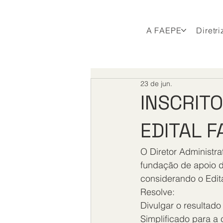
A FAEPE
Diretri
23 de jun.
INSCRIT
EDITAL F
O Diretor Administr
fundação de apoio d
considerando o Edi
Resolve:
Divulgar o resultado
Simplificado para a 