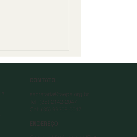
ULTADO DO PROCESSO
TIVO – EDITAL FAEPE
/2026
CONTATO
etor Administrativo da
ção de Apoio ao Ensino,
ia
secretaria@faepe.org.br
isa e Extensão – FAEPE,
r
Tel: (35) 2142-2047
ação de apoio da
Cel: (35) 99209-0017
rsidade Federal de Lavras,
r
o de suas atribuições,
ENDEREÇO
derando o Edital FAEPE
2