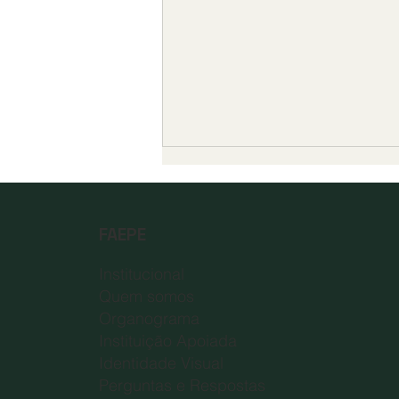
(CFMP) – EDITAL FAEPE Nº
011/2026
FAEPE
INFORMAÇÕES SOBRE O
CURSO FORMAÇÃO DE
Institucional
MEDIAÇÃO PEDAGÓGICA
Quem somos
Organograma
Instituição Apoiada
Identidade Visual
Perguntas e Respostas